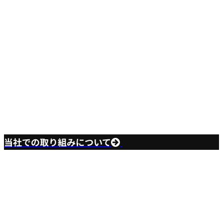
株式会社森川製作所は持続可能な開発目標（SDGs）
を支援しています。
当社での取り組みについて
CONTACT US
ー
お問い合わせ