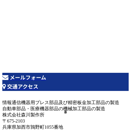
本社工場
0790-47-1116

〒675-2103 兵庫県加西市鶉野町1055番地
常吉工場
0790-47-9222

〒679-0104 兵庫県加西市常吉町字東畑 922番地-185
メールフォーム
交通アクセス
情報通信機器用プレス部品及び精密板金加工部品の製造
自動車部品・医療機器部品の機械加工部品の製造
0
5
2
8
4
8
株式会社森川製作所
〒675-2103
兵庫県加西市鶉野町1055番地