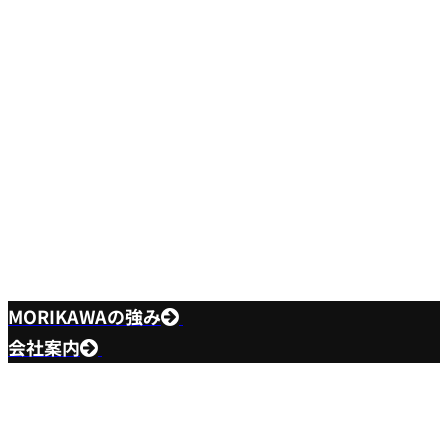
にファーストコールカンパニーを目指して挑戦し
続けます。これからも独創的な人の力・技術力・
開発力・企画力・即答力・実行力を絶えず追及す
る企業体質をこれまで以上に発展させ、よりよい
製品をご提供させて頂きます。今後とも引き続
き、皆様の一層のご理解とご支援を宜しくお願い
申し上げます。
MORIKAWAの強み
会社案内